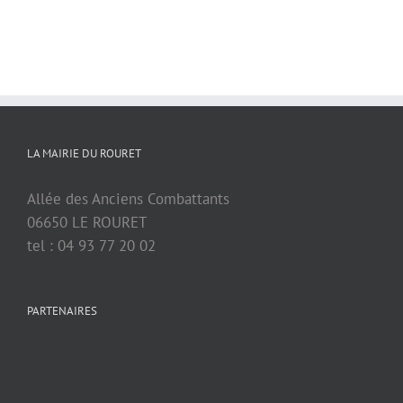
LA MAIRIE DU ROURET
Allée des Anciens Combattants
06650 LE ROURET
tel : 04 93 77 20 02
PARTENAIRES