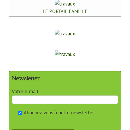
dès
en Histoire
LE PORTAIL FAMILLE
aujourd'hui
de l'art, ce
la saison
fresquiste
[...]
et artiste
Peintre
depuis plus
de 20 ans
vit à
Antibes [...]
Newsletter
Votre e-mail
Abonnez-vous à notre newsletter