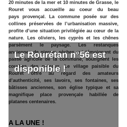
20 minutes de la mer et 10 minutes de Grasse, le
Rouret vous accueille au coeur du beau
pays provençal. La commune posée sur des
collines préservées de l’urbanisation massive,
profite d’une situation privilégiée au cœur de la
nature. Les oliviers, les cyprès et les chênes
parsèment le paysage. Les restanques
anciennes de pierres sèches qui témoignent du
Le Rourétan n°56 est
passé agricole de la commune, soulignent les
courbes des coteaux. Le village paisible du
disponible !
Rouret offre au regard des amateurs
d’authenticité, ses lavoirs, ses fontaines, ses
bâtisses anciennes, son église typique et sa
magnifique place provençale habillée de
platanes centenaires.
A LA UNE !