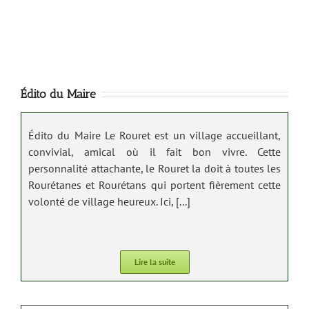
Théâtre
TIBURCE
Municipal
TRAMELLI
du Rouret
du 03 au
est en ligne
16 AOUT
! C'est
2026
Édito du Maire
avec
beaucoup
EXPOSITION
Édito du Maire Le Rouret est un village accueillant,
de plaisir
«
convivial, amical où il fait bon vivre. Cette
que nous
RESONNANCE
personnalité attachante, le Rouret la doit à toutes les
vous
»
Rourétanes et Rourétans qui portent fièrement cette
annonçons
TIBURCE
volonté de village heureux. Ici, [...]
l'ouverture
TRAMELLI
de notre
du 03 au
nouveau
16 AOUT
Lire la suite
site
2026
internet !
Titulaire de
Découvrez
la licence