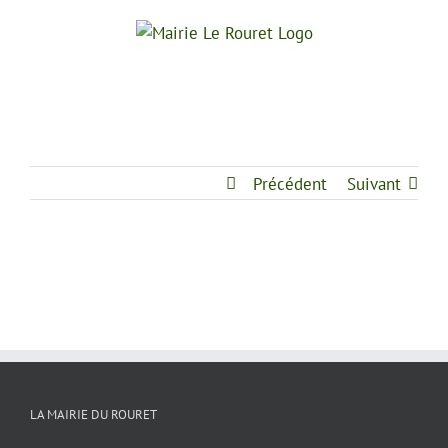
Passer
au
contenu
Précédent
Suivant
LA MAIRIE DU ROURET