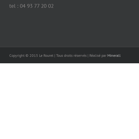
tel : 04 93 77 20 02
Copyright © 2015 Le Rouret | Tous droits réservés | Réalisé par
Minerall