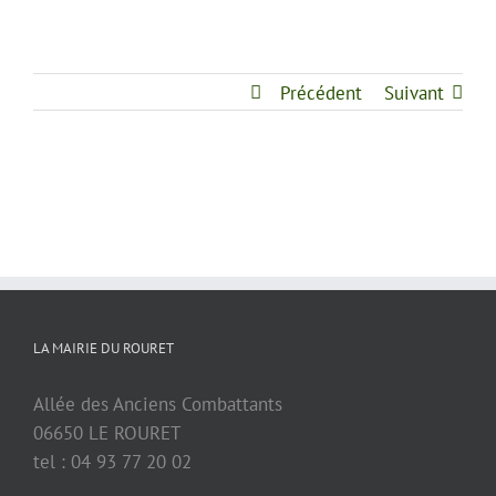
Précédent
Suivant
LA MAIRIE DU ROURET
Allée des Anciens Combattants
06650 LE ROURET
tel : 04 93 77 20 02