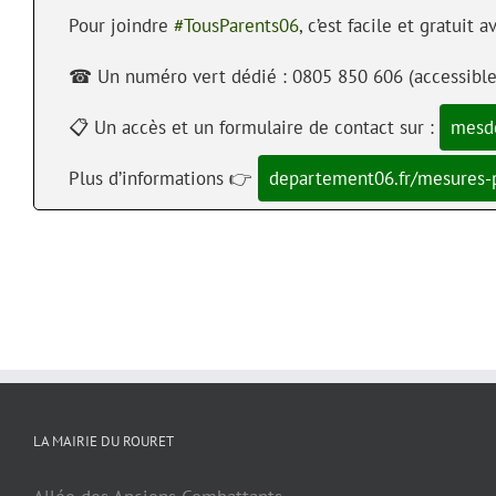
Pour joindre
#TousParents06
, c’est facile et gratuit a
☎ Un numéro vert dédié : 0805 850 606 (accessible 
📋 Un accès et un formulaire de contact sur :
mesd
Plus d’informations 👉
departement06.fr/mesures-p
LA MAIRIE DU ROURET