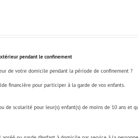
l’extérieur pendant le confinement
rieur de votre domicile pendant la période de confinement ?
e financière pour participer à la garde de vos enfants.
ou de scolarité pour leur(s) enfant(s) de moins de 10 ans et q
 agréé ou garde d’enfant à domicile par service à la personn