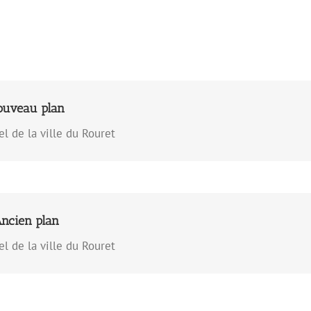
 POUR TÉLÉCHARGER
ouveau plan
lécharger le Plan du Rouret
el de la ville du Rouret
 POUR TÉLÉCHARGER
ncien plan
lécharger le Plan du Rouret
el de la ville du Rouret