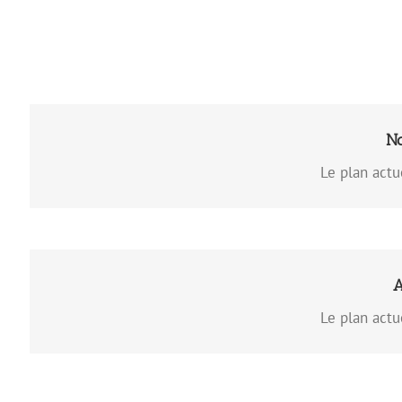
CLIQUEZ
N
»
Cliquez pour Té
Le plan actu
CLIQUEZ
A
»
Cliquez pour Té
Le plan actu