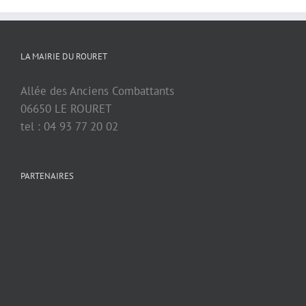
LA MAIRIE DU ROURET
Allée des Anciens Combattants
06650 LE ROURET
tel : 04 93 77 20 02
PARTENAIRES