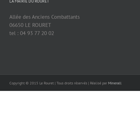
LA MAIRIE DU ROURET
Allée des Anciens Combattants
06650 LE ROURET
tel : 04 93 77 20 02
Copyright © 2015 Le Rouret | Tous droits réservés | Réalisé par
Minerall