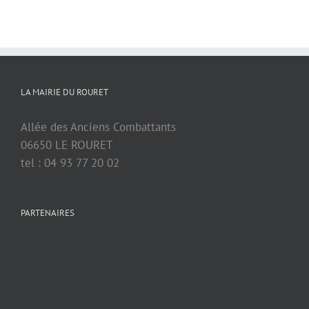
LA MAIRIE DU ROURET
Allée des Anciens Combattants
06650 LE ROURET
tel : 04 93 77 20 02
PARTENAIRES