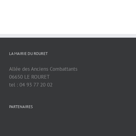
LA MAIRIE DU ROURET
Allée des Anciens Combattants
06650 LE ROURET
tel : 04 93 77 20 02
PARTENAIRES