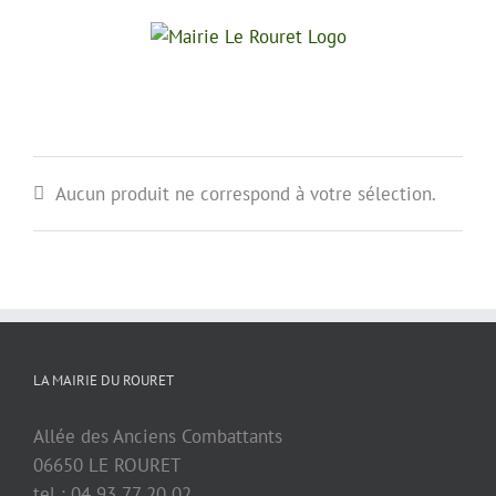
Passer
au
contenu
Aucun produit ne correspond à votre sélection.
LA MAIRIE DU ROURET
Allée des Anciens Combattants
06650 LE ROURET
tel : 04 93 77 20 02