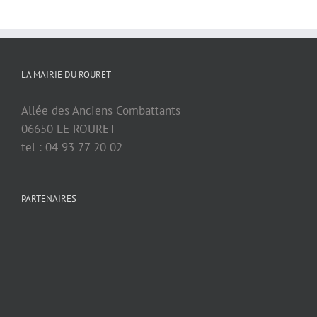
LA MAIRIE DU ROURET
Allée des Anciens Combattants
06650 LE ROURET
tel : 04 93 77 20 02
PARTENAIRES