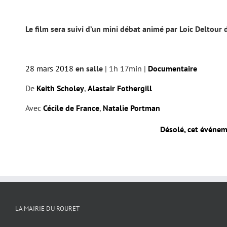
Le film sera suivi d’un mini débat animé par Loic Deltour
28 mars 2018
en salle
| 1h 17min |
Documentaire
De
Keith Scholey
,
Alastair Fothergill
Avec
Cécile de France
,
Natalie Portman
Désolé, cet événeme
LA MAIRIE DU ROURET