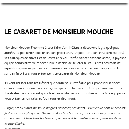
LE CABARET DE MONSIEUR MOUCHE
Monsieur Mouche, l’homme à tout faire d’un théâtre, a découvert il y a quelques
années, la joie d’être sous le feu des projecteurs. Depuis, il n’a de cesse d’en parler à
ses collègues de travail et de les faire rêver. Portée par cet enthousiasme, la joyeuse
équipe administrative et technique a décidé de se jeter à l’eau. Après des mois de
répétitions, nourris par les nombreuses créations qu’ils ont accueillies, ce soir ils
sont enfin prêts à vous présenter : Le cabaret de Monsieur Mouche.
Ils vont utiliser tous les trésors que contient leur théâtre pour proposer un show
extraordinaire : numéros visuels, musiques et chansons, effets spéciaux, saynètes
théâtrales, l’ambition est grande et les obstacles sont nombreux… La fine équipe va
vous présenter un cabaret foutraque et déglingué.
Cirque, art du clown, musique, blagues potaches, accidents… Bienvenue dans le cabaret
foutraque et déglingué de Monsieur Mouche ! Sur scène, trois personnages haut en
couleur vont utiliser tous les trésors que contient le théâtre pour proposer un show
extraordinaire.
Nice Matin