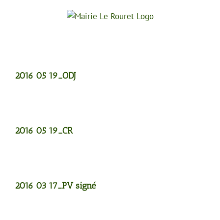
Passer
au
contenu
2016 05 19_ODJ
2016 05 19_CR
2016 03 17_PV signé