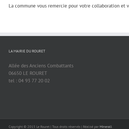
La commune vous remercie pour votre collaboration et vo
LA MAIRIE DU ROURET
Allée des Anciens Combattants
06650 LE ROURET
tel : 04 93 77 20 02
Copyright © 2015 Le Rouret | Tous droits réservés | Réalisé par
Minerall