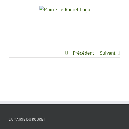
Passer
au
contenu
Précédent
Suivant
LA MAIRIE DU ROURET