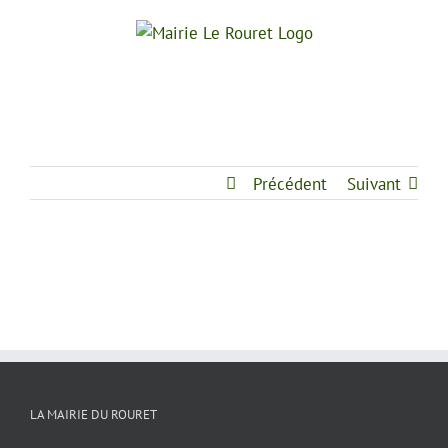
Passer
au
contenu
Précédent
Suivant
LA MAIRIE DU ROURET