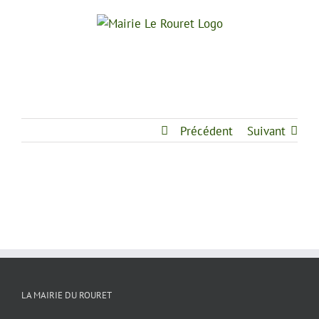
Passer
au
contenu
Précédent
Suivant
LA MAIRIE DU ROURET