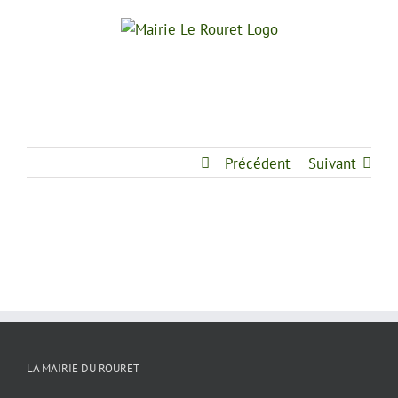
Passer
au
contenu
Précédent
Suivant
LA MAIRIE DU ROURET