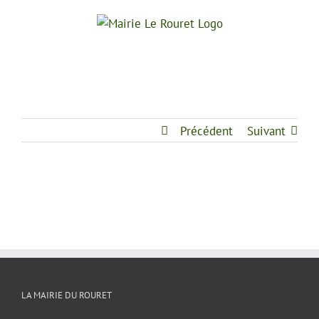
Passer
au
contenu
Précédent
Suivant
LA MAIRIE DU ROURET