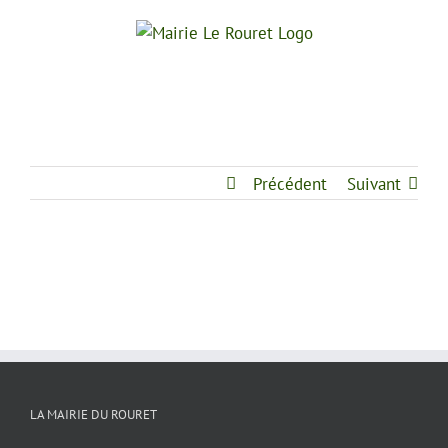
Passer
au
contenu
Précédent
Suivant
LA MAIRIE DU ROURET